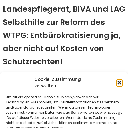
Landespflegerat, BIVA und LAG
Selbsthilfe zur Reform des
WTPG: Entbürokratisierung ja,
aber nicht auf Kosten von
Schutzrechten!
7. Juli 2025
Cookie-Zustimmung
verwalten
Gemeinsame Anfrage Reform des WTPG 30-04-2025.pdf
Um dir ein optimales Erlebnis zu bieten, verwenden wir
Technologien wie Cookies, um Geräteinformationen zu speichern
1
Herunterladen
und/oder darauf zuzugreifen. Wenn du diesen Technologien
zustimmst, können wir Daten wie das Surfverhalten oder eindeutige
IDs auf dieser Website verarbeiten. Wenn du deine Zustimmung
nicht erteilst oder zurückziehst, können bestimmte Merkmale und
Funktionen beeinträchtigt werden.