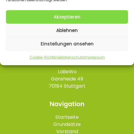
Akzeptieren
Ablehnen
Einstellungen ansehen
Kontakt
Cookie-Richtlinie
Datenschutz
Impressum
LaBeWo
Gänsheide 49
70184 Stuttgart
Navigation
Startseite
Grundsätze
Vorstand