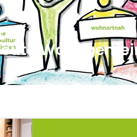
t -
reute Wohngemein