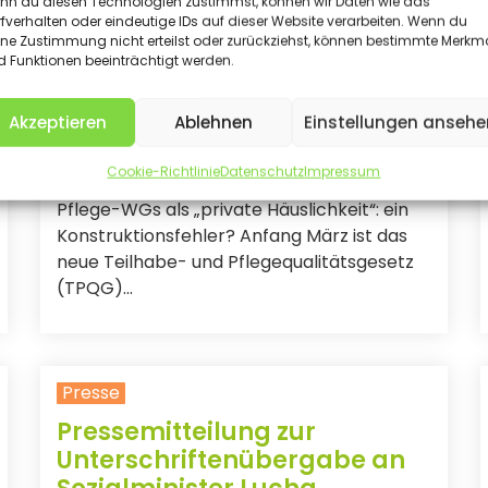
nn du diesen Technologien zustimmst, können wir Daten wie das
fverhalten oder eindeutige IDs auf dieser Website verarbeiten. Wenn du
Presse
ine Zustimmung nicht erteilst oder zurückziehst, können bestimmte Merkm
 Funktionen beeinträchtigt werden.
TPQG – Stellungnahme der
LABEWO in der „care konkret“
Akzeptieren
Ablehnen
Einstellungen ansehe
Ausgabe 03/2026
07. Mai 2026
Cookie-Richtlinie
Datenschutz
Impressum
Pflege-WGs als „private Häuslichkeit“: ein
Konstruktionsfehler? Anfang März ist das
neue Teilhabe- und Pflegequalitätsgesetz
(TPQG)...
Presse
Pressemitteilung zur
Unterschriftenübergabe an