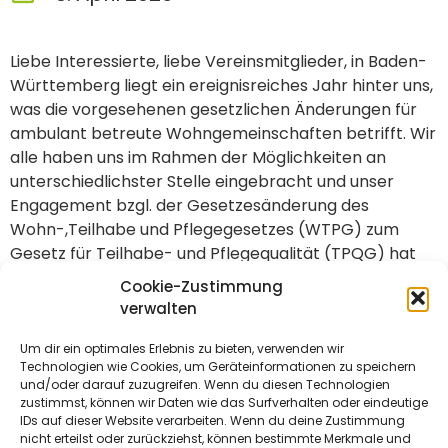
Liebe Interessierte, liebe Vereinsmitglieder, in Baden-
Württemberg liegt ein ereignisreiches Jahr hinter uns,
was die vorgesehenen gesetzlichen Änderungen für
ambulant betreute Wohngemeinschaften betrifft. Wir
alle haben uns im Rahmen der Möglichkeiten an
unterschiedlichster Stelle eingebracht und unser
Engagement bzgl. der Gesetzesänderung des
Wohn-,Teilhabe und Pflegegesetzes (WTPG) zum
Gesetz für Teilhabe- und Pflegequalität (TPQG) hat
kleine Nachbesserungen bewirken können. Eine
Cookie-Zustimmung
Übersicht zu der bisherigen Entwicklung sowie das
verwalten
Ergebnis, finden Sie in diesem Newsletter…
Um dir ein optimales Erlebnis zu bieten, verwenden wir
27_Newsletter_LABEWO_Feb_2026
Herunterladen
Technologien wie Cookies, um Geräteinformationen zu speichern
und/oder darauf zuzugreifen. Wenn du diesen Technologien
zustimmst, können wir Daten wie das Surfverhalten oder eindeutige
IDs auf dieser Website verarbeiten. Wenn du deine Zustimmung
nicht erteilst oder zurückziehst, können bestimmte Merkmale und