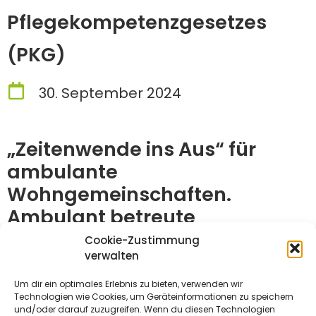
Pflegekompetenzgesetzes
(PKG)
30. September 2024
„Zeitenwende ins Aus“ für
ambulante
Wohngemeinschaften.
Ambulant betreute
Wohngemeinschaften sind
Cookie-Zustimmung
verwalten
erneut Verlierer der aktuellen
Pflegepolitik.
Um dir ein optimales Erlebnis zu bieten, verwenden wir
Technologien wie Cookies, um Geräteinformationen zu speichern
und/oder darauf zuzugreifen. Wenn du diesen Technologien
LABEWO Stellungnahme zum Referentenentwurf des